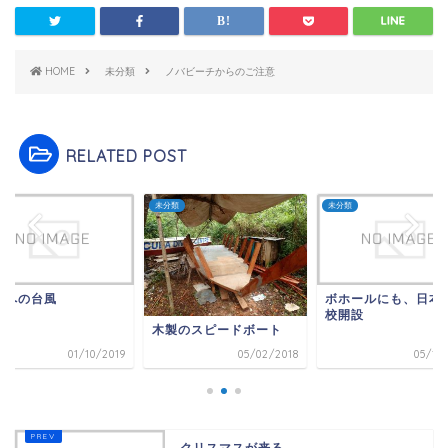
HOME
未分類
ノバビーチからのご注意
RELATED POST
類
未分類
未分類
本への台風
ボホールにも、日本
校開設
木製のスピードボート
01/10/2019
05/02/2018
05/11/
クリスマスが来る