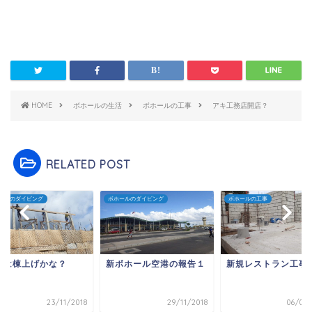
HOME
ボホールの生活
ボホールの工事
アキ工務店開店？
RELATED POST
ールのダイビング
ボホールのダイビング
ボホールの工事
週は棟上げかな？
新ボホール空港の報告１
新規レストラン工事
23/11/2018
29/11/2018
06/09/